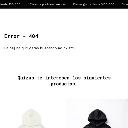
desde $30.000
10% extra por transferencia
Envíos gratis desde $130.000
3 cuo
0
Error - 404
La página que estás buscando no existe.
Quizás te interesen los siguientes
productos.