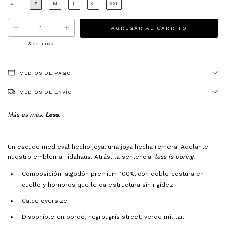
S
M
L
XL
XXL
TALLE
3
en stock
MEDIOS DE PAGO
MEDIOS DE ENVÍO
Más es más.
Less
.
Un escudo medieval hecho joya, una joya hecha remera. Adelante:
nuestro emblema Fidahaus. Atrás, la sentencia:
less is boring.
Composición: algodón premium 100%, con doble costura en
cuello y hombros que le da estructura sin rigidez.
Calce oversize.
Disponible en bordó, negro, gris street, verde militar.