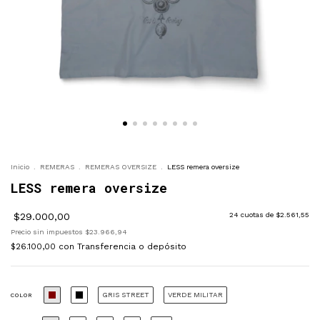
Inicio
.
REMERAS
.
REMERAS OVERSIZE
.
LESS remera oversize
LESS remera oversize
$29.000,00
24
cuotas de
$2.561,55
Precio sin impuestos
$23.966,94
$26.100,00
con
Transferencia o depósito
GRIS STREET
VERDE MILITAR
COLOR